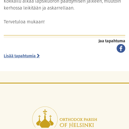
Kokkailu alkaa lapsikuoron päättymisen jälkeen, muutoin
kerhossa leikitään ja askarrellaan.
Tervetuloa mukaan!
Jaa tapahtuma
Lisää tapahtumia