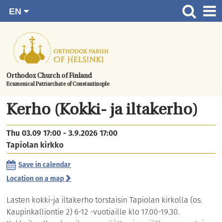
EN
Skip
FI
Front page
RU
to
SV
News
content.
UA
How to become a member?
Orthodox Church of Finland
Ecumenical Patriarchate of Constantinople
About the Parish
Contact
Kerho (Kokki- ja iltakerho)
Baptism
Thu 03.09 17:00 - 3.9.2026 17:00
Tapiolan kirkko
Wedding
Burial
Save in calendar
Location on a map
Lasten kokki-ja iltakerho torstaisin Tapiolan kirkolla (os.
Kaupinkalliontie 2) 6-12 -vuotiaille klo 17.00-19.30.