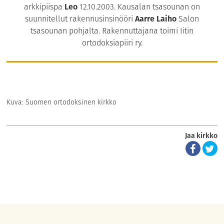
arkkipiispa
Leo
12.10.2003. Kausalan tsasounan on
suunnitellut rakennusinsinööri
Aarre Laiho
Salon
tsasounan pohjalta. Rakennuttajana toimi Iitin
ortodoksiapiiri ry.
Kuva: Suomen ortodoksinen kirkko
Jaa kirkko