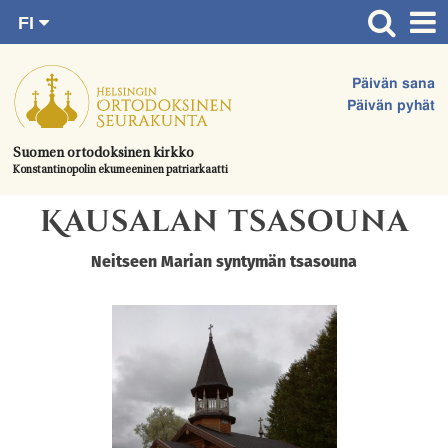
FI
Siirry
RU
Etusivu
SV
suoraan
Päivän sana
EN
Ajankohtaista
sisältöön.
Päivän pyhät
UA
Jumalanpalvelukset
Suomen ortodoksinen kirkko
Konstantinopolin ekumeeninen patriarkaatti
Juhlat & toimitukset
Kausalan tsasouna
Kirkot
Apua & tukea
Neitseen Marian syntymän tsasouna
Tule mukaan
Hautausmaa
Yhteystiedot