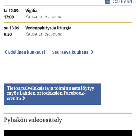
iCal Feed
la 12.09.
Vigilia
Kausalan tsasouna
17:00
su 13.09.
Vedenpyhitys ja liturgia
Kausalan tsasouna
9:30
Edellinen kuukausi
Seuraava kuukausi
Tietoa palveluksista ja toiminnasta löytyy
myös Lahden ortodoksien Facebook-
.
sivulta
Pyhäkön videoesittely