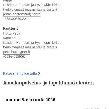
Pappi
Lahden, Heinolan ja Hyvinkään kirkot
(viikkovapaat maanantai ja tiistai)
jonas.bergenstad@ort.fi
+358400330484
Kanttorit
Huttu Petri
Kanttori
Lahden, Heinolan ja Hyvinkään kirkot
(viikkovapaat maanantai ja tiistai)
petri.huttu@ort.fi
+358440251062
Katso sijainti kartalta
Jumalanpalvelus- ja tapahtumakalenteri
lauantai 8. elokuuta 2026