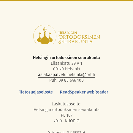
Helsingin ortodoksinen seurakunta
Liisankatu 29 A 1
00170 Helsinki
asiakaspalvelu.helsinki@ort.fi
Puh. 09 85 646 100
Tietosuojaseloste
ReadSpeaker webReader
Laskutusosoite:
Helsingin ortodoksinen seurakunta
PL 107
70101 KUOPIO
Y-tunnus: 0116502-6