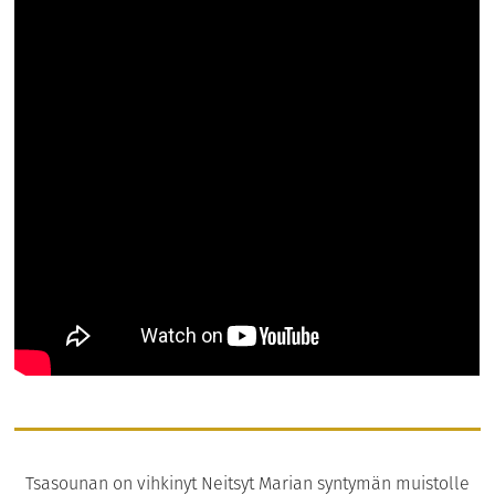
Tsasounan on vihkinyt Neitsyt Marian syntymän muistolle