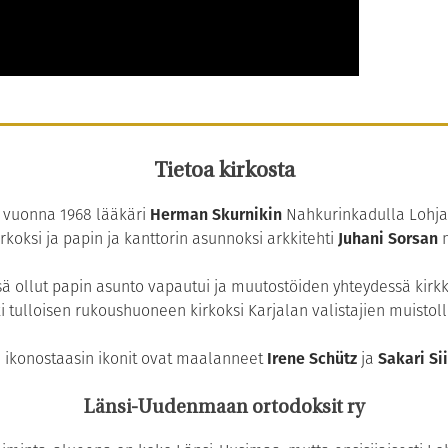
Tietoa kirkosta
i vuonna 1968 lääkäri
Herman Skurnikin
Nahkurinkadulla Lohja
irkoksi ja papin ja kanttorin asunnoksi arkkitehti
Juhani Sorsan
m
 ollut papin asunto vapautui ja muutostöiden yhteydessä kirkko
i tulloisen rukoushuoneen kirkoksi Karjalan valistajien muistol
 ikonostaasin ikonit ovat maalanneet
Irene Schütz
ja
Sakari Si
Länsi-Uudenmaan ortodoksit ry