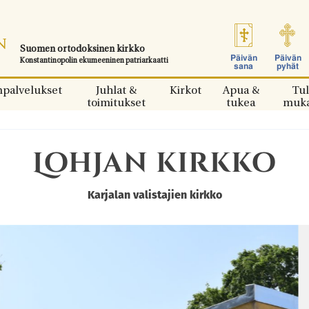
Suomen ortodoksinen kirkko
Päivän
Päivän
Konstantinopolin ekumeeninen patriarkaatti
sana
pyhät
npalvelukset
Juhlat &
Kirkot
Apua &
Tul
toimitukset
tukea
muk
Lohjan kirkko
Karjalan valistajien kirkko