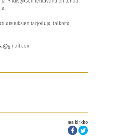
hja. Yhdistyksen tehtävänä on tehdä
la.
laisuuksien tarjoiluja, talkoita,
la
@gmail.com
Jaa kirkko