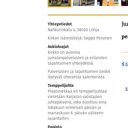
Yhteystiedot
Ju
Nahkurinkatu 4, 08100 Lohja
pe
Kirkon isännöitsijä: Seppo Pesonen
Aukioloajat
Kirkko on avoinna
jumalanpalvelusten ja erilaisten
tapahtumien yhteydessä.
E
Palvelusten ja tapahtumien tiedot
löytyvät oheisesta kalenterista.
Temppelijuhla
E
Praasniekkaa eli temppelijuhlaa
vietetään Karjalan valistajien
Loh
juhlapäivänä, joka sijoittuu aina
tak
lokakuun viimeisen päivän ja
ain
marraskuun 6. päivän väliseen
lii
lauantaihin.
Papisto