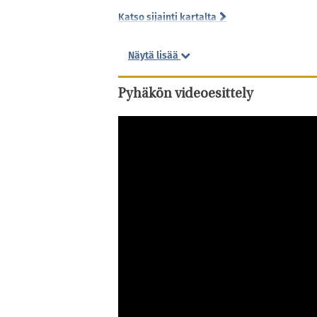
Katso sijainti kartalta
Näytä lisää
Pyhäkön videoesittely