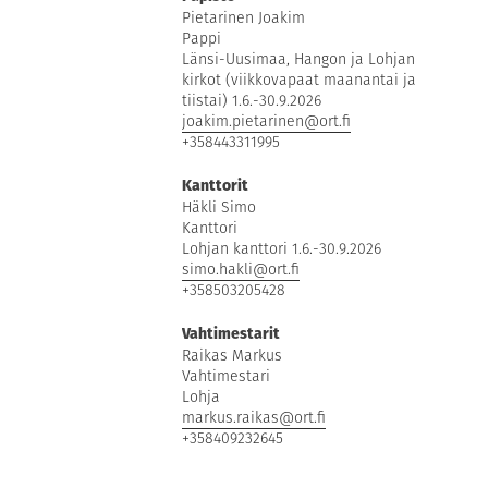
Pietarinen Joakim
Pappi
Länsi-Uusimaa, Hangon ja Lohjan
kirkot (viikkovapaat maanantai ja
tiistai) 1.6.-30.9.2026
joakim.pietarinen@ort.fi
+358443311995
Kanttorit
Häkli Simo
Kanttori
Lohjan kanttori 1.6.-30.9.2026
simo.hakli@ort.fi
+358503205428
Vahtimestarit
Raikas Markus
Vahtimestari
Lohja
markus.raikas@ort.fi
+358409232645