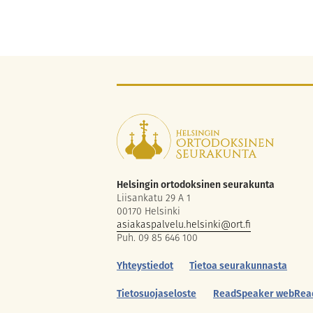
Helsingin ortodoksinen seurakunta
Liisankatu 29 A 1
00170 Helsinki
asiakaspalvelu.helsinki@ort.fi
Puh. 09 85 646 100
Yhteystiedot
Tietoa seurakunnasta
Tietosuojaseloste
ReadSpeaker webRea