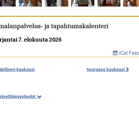
malanpalvelus- ja tapahtumakalenteri
rjantai 7. elokuuta 2026
iCal Fee
dellinen kuukausi
Seuraava kuukausi
steettömyystiedot
jan kirkkoon ei ole esteetöntä kulkua portaiden ja kapean kulkuväylä
ia. Liikuntaesteinen ja rollaattoria käyttävä pääsee kirkkosaliin
oastaan avustettuna. Kirkossa ei ole induktiosilmukkaa eikä
kuntaesteisen WC-tiloja.