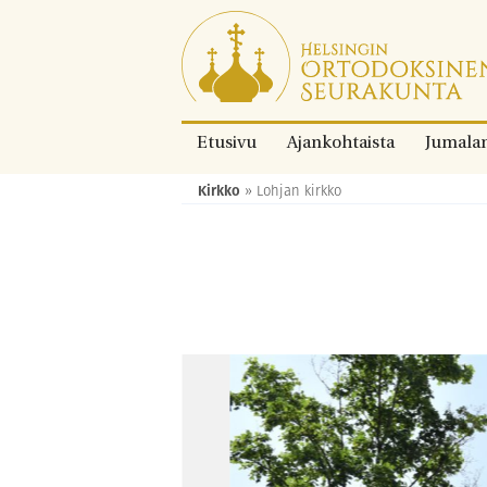
Siirry
suoraan
sisältöön.
Etusivu
Ajankohtaista
Jumala
Kirkko
»
Lohjan kirkko
Murupolku: