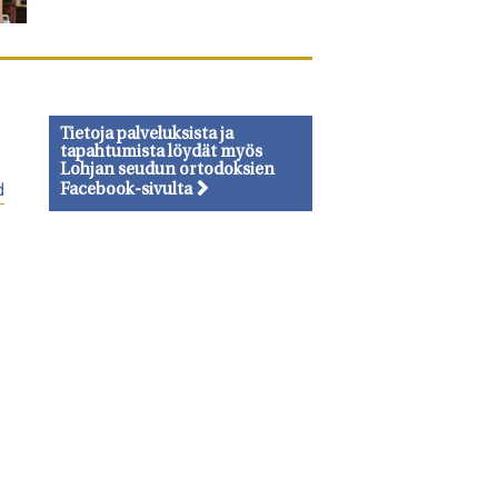
Tietoja palveluksista ja
tapahtumista löydät myös
Lohjan seudun ortodoksien
d
Facebook-sivulta
n