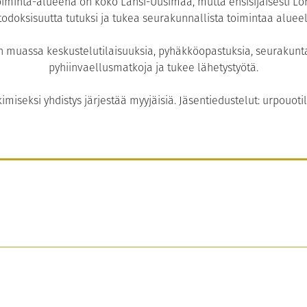
iminta-alueena on koko Länsi-Uusimaa, mutta ensisijaisesti Lo
todoksisuutta tutuksi ja tukea seurakunnallista toimintaa alueel
 muassa keskustelutilaisuuksia, pyhäkköopastuksia, seurakuntati
pyhiinvaellusmatkoja ja tukee lähetystyötä.
miseksi yhdistys järjestää myyjäisiä. Jäsentiedustelut: urpouoti