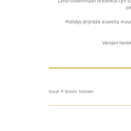
Länsi-Uudenmaan ortodoksit ry:n to
or
Yhdistys järjestää alueella muun
Varojen hankki
Kuvat © Dimitri Tolonen