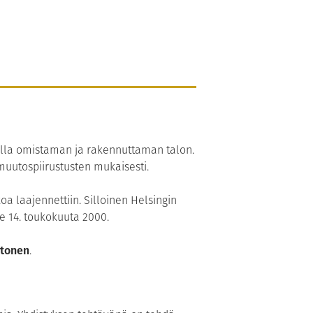
lla omistaman ja rakennuttaman talon.
uutospiirustusten mukaisesti.
a laajennettiin. Silloinen Helsingin
le 14. toukokuuta 2000.
itonen
.