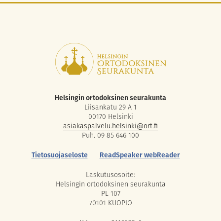
Helsingin ortodoksinen seurakunta
Liisankatu 29 A 1
00170 Helsinki
asiakaspalvelu.helsinki@ort.fi
Puh. 09 85 646 100
Tietosuojaseloste
ReadSpeaker webReader
Laskutusosoite:
Helsingin ortodoksinen seurakunta
PL 107
70101 KUOPIO