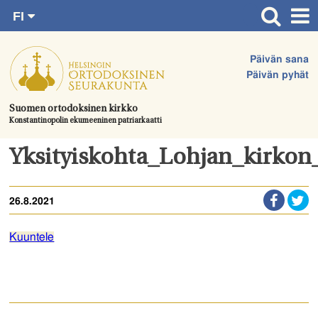
FI
Siirry
RU
Etusivu
SV
suoraan
Päivän sana
EN
Ajankohtaista
sisältöön.
Päivän pyhät
UA
Jumalanpalvelukset
Suomen ortodoksinen kirkko
Konstantinopolin ekumeeninen patriarkaatti
Juhlat & toimitukset
Kirkot
Yksityiskohta_Lohjan_kirkon
Apua & tukea
26.8.2021
Tule mukaan
Hautausmaa
Kuuntele
Yhteystiedot