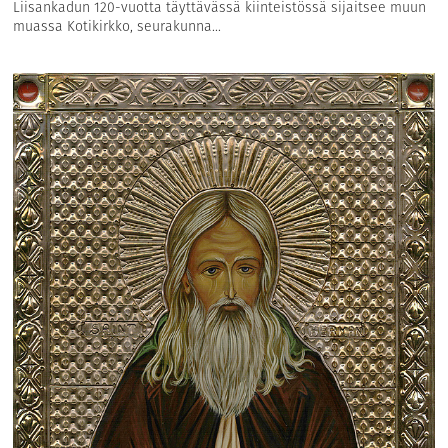
Liisankadun 120-vuotta täyttävässä kiinteistössä sijaitsee muun
muassa Kotikirkko, seurakunna...