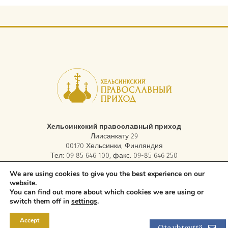
Хельсинкский православный приход
Лиисанкату 29
00170 Хельсинки, Финляндия
Тел: 09 85 646 100, факс. 09-85 646 250
электронная почта:
asiakaspalvelu.helsinki@ort.fi
We are using cookies to give you the best experience on our
website.
You can find out more about which cookies we are using or
Copyright © 2026 Orthodox Parish of Helsinki. All rights reserved.
switch them off in
settings
.
Accept