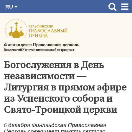
RU
Перейти
FI
Главная страница
SV
к
EN
Актуальное
содержимому
UA
Богослужения
Финляндская Православная церковь
Вселенский Константинопольский патриархат
Україна
О приходе
Богослужения в День
Контактная информация
независимости —
Литургия в прямом эфире
из Успенского собора и
Свято-Троицкой церкви
6 декабря Финляндская Православная
Церковь совершает память святого