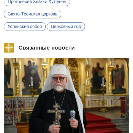
Протоиерей Хейкки Хуттунен
Свято-Троицкая церковь
Успенский собор
Церковный год
Связанные новости