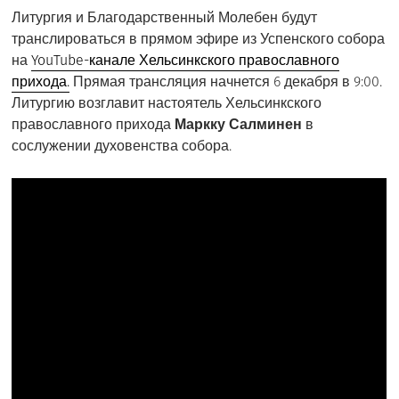
Литургия и Благодарственный Молебен будут
транслироваться в прямом эфире из Успенского собора
на
YouTube-канале Хельсинкского православного
прихода.
Прямая трансляция начнется 6 декабря в 9:00.
Литургию возглавит настоятель Хельсинкского
православного прихода
Маркку Салминен
в
сослужении духовенства собора.