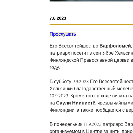
7.8.2023
Прослушать
Его Всесвятейшество
Варфоломей
патриарх посетит в сентябре Хельси
Финляндской Православной церкви в 
году.
В субботу 9.9.2023 Его Всесвятейше
Хельсинки благодарственный молебе
10.9.2023. Кроме того, в ходе визита
на
Саули Ниинистё
, чрезвычайными
Финляндии, а также пообщается с в
В понедельник 11.9.2023 патриарх В
организуемом в Центре защиты приро