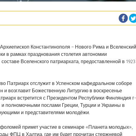
, Архиепископ Константинополя – Нового Рима и Вселенски
нки в рамках празднования столетия автономии
составе Вселенского патриархата, предоставленной в 1923
ство Патриарх отслужит в Успенском кафедральном соборе
н и возглавит Божественную Литургию в воскресенье
 патриарх встретится с Президентом Республики Финляндия г-
 и полномочными послами Греции, Турции и Украины в
ерующими и представителями молодёжи.
арфоломей примет участие в семинаре «Планета молодых»,
ды ФПЦ в Халтиа, где им будет прочитан стержневой