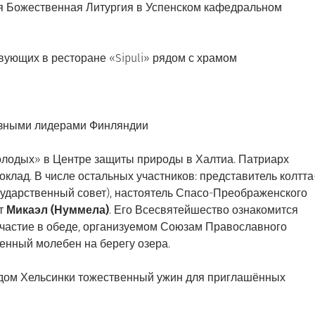
ая Божественная Литургия в Успенском кафедральном
твующих в ресторане «Sipuli» рядом с храмом
иозными лидерами Финляндии
олодых» в Центре защиты природы в Халтиа. Патриарх
клад. В числе остальных участников: представитель колтта
ударственный совет), настоятель Спасо-Преображенского
ит
Микаэл (Нуммела)
. Его Всесвятейшество ознакомится
 участие в обеде, организуемом Союзам Православного
енный молебен на берегу озера.
ом Хельсинки тожественный ужин для приглашённых