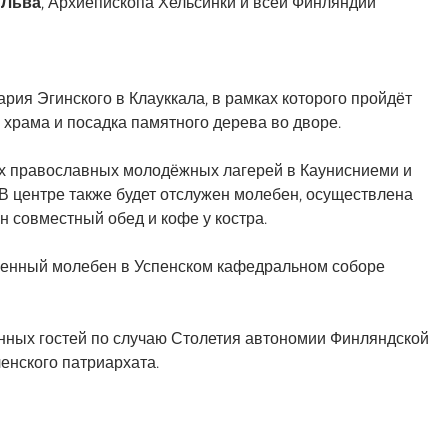
а
Льва
, Архиепископа Хельсинки и всей Финляндии
рия Эгинского в Клауккала, в рамках которого пройдёт
 храма и посадка памятного дерева во дворе.
х православных молодёжных лагерей в Каунисниеми и
В центре также будет отслужен молебен, осуществлена
н совместный обед и кофе у костра.
твенный молебен в Успенском кафедральном соборе
ных гостей по случаю Столетия автономии Финляндской
енского патриархата.