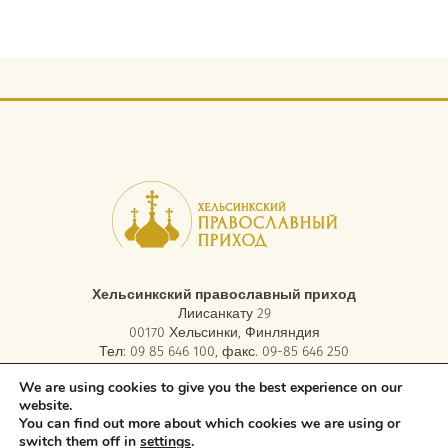
Хельсинкский православный приход
Лиисанкату 29
00170 Хельсинки, Финляндия
Тел: 09 85 646 100, факс. 09-85 646 250
электронная почта:
asiakaspalvelu.helsinki@ort.fi
We are using cookies to give you the best experience on our
website.
You can find out more about which cookies we are using or
Copyright © 2026 Orthodox Parish of Helsinki. All rights reserved.
switch them off in
settings
.