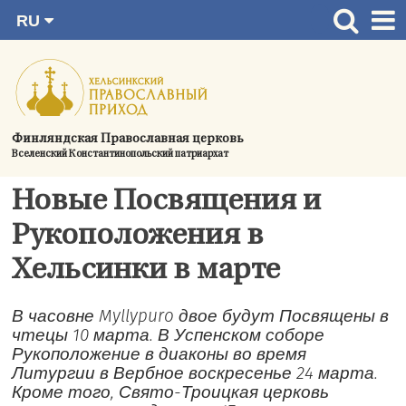
RU
Перейти
FI
Главная страница
SV
к
EN
Актуальное
содержимому
UA
Богослужения
Финляндская Православная церковь
Вселенский Константинопольский патриархат
Україна
О приходе
Новые Посвящения и
Контактная информация
Рукоположения в
Хельсинки в марте
В часовне Myllypuro двое будут Посвящены в
чтецы 10 марта. В Успенском соборе
Рукоположение в диаконы во время
Литургии в Вербное воскресенье 24 марта.
Кроме того, Свято-Троицкая церковь