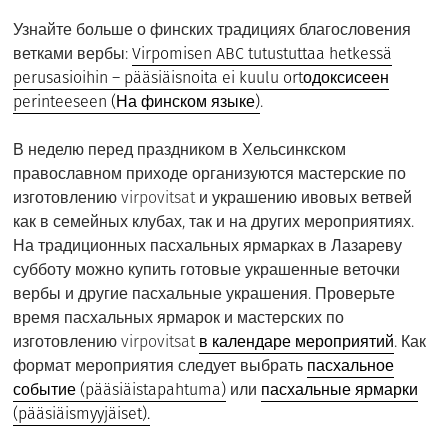
Узнайте больше о финских традициях благословения
ветками вербы:
Virpomisen ABC tutustuttaa hetkessä
perusasioihin – pääsiäisnoita ei kuulu ortодоксисеен
perinteeseen (На финском языке)
.
В неделю перед праздником в Хельсинкском
православном приходе организуются мастерские по
изготовлению virpovitsat и украшению ивовых ветвей
как в семейных клубах, так и на других мероприятиях.
На традиционных пасхальных ярмарках в Лазареву
субботу можно купить готовые украшенные веточки
вербы и другие пасхальные украшения. Проверьте
время пасхальных ярмарок и мастерских по
изготовлению virpovitsat
в календаре мероприятий
. Как
формат мероприятия следует выбрать
пасхальное
событие (pääsiäistapahtuma)
или
пасхальные ярмарки
(pääsiäismyyjäiset).