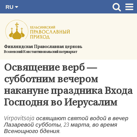
RU
Перейти
FI
Главная страница
SV
к
EN
Актуальное
содержимому
UA
Богослужения
Финляндская Православная церковь
Вселенский Константинопольский патриархат
Україна
О приходе
Освящение верб —
Контактная информация
субботним вечером
накануне праздника Входа
Господня во Иерусалим
Virpovitsoja освящают святой водой в вечер
Лазаревой субботы, 23 марта, во время
Всенощного бдения.