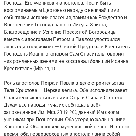
Господа, Его учеников и апостолов. Чести быть
воспоминаемым Церковью наряду с величайшими
событиями истории спасения, такими как Рождество и
Воскресение Господа нашего Иисуса Христа,
Благовещение и Успение Пресвятой Богородицы,
вместе с апостолами Петром и Павлом удостоился
лишь один подвижник — Святой Предтеча и Креститель
Господень Иоанн, о котором Сам Спаситель говорил:
«из рожденных женами не восставал больший Иоанна
Крестителя» (Мф. 11, 1).
Роль апостолов Петра и Павла в деле строительства
Тела Христова — Церкви велика. Оба исполнили завет
Спасителя «крестить во имя Отца и Сына и Святого
Духа» все народы, «уча их соблюдать всё»
заповеданное Им (Мф. 28:19-20), данный Им своим
ученикам при Вознесении. Оба усердно жали на ниве
Христовой. Оба приняли мученический венец. И в то же
время, оба первоверховных апостола явили собой