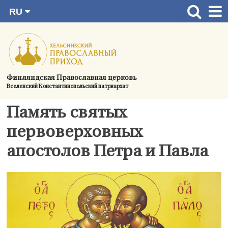
RU
Перейти
FI
Главная страница
SV
к
EN
Актуальное
содержимому
UA
Богослужения
Финляндская Православная церковь
Вселенский Константинопольский патриархат
Україна
О приходе
Память святых
Контактная информация
первоверховных
апостолов Петра и Павла