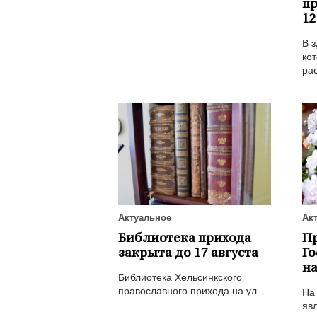
пр
12
В з
кот
рас
Актуальное
Ак
Библиотека прихода
П
закрыта до 17 августа
Го
на
Библиотека Хельсинкского
православного прихода на ул...
На
явл