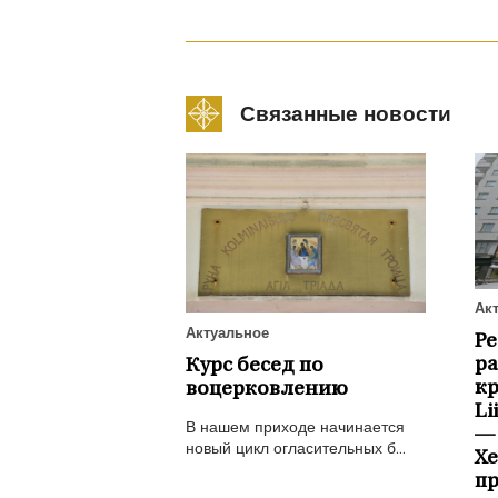
Связанные новости
Ак
Актуальное
Р
ра
Курс бесед по
к
воцерковлению
Li
В нашем приходе начинается
—
новый цикл огласительных б...
Х
пр