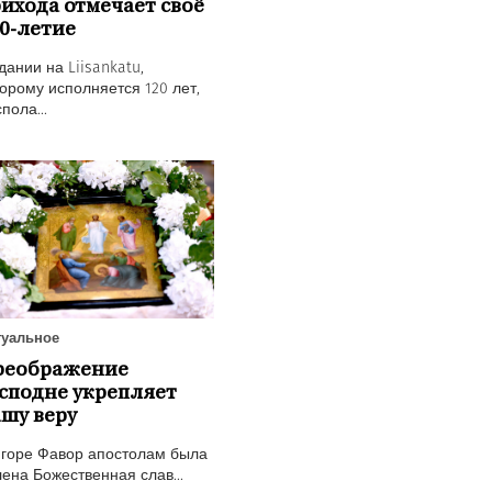
ихода отмечает своё
0-летие
дании на Liisankatu,
орому исполняется 120 лет,
пола...
туальное
реображение
сподне укрепляет
шу веру
 горе Фавор апостолам была
ена Божественная слав...