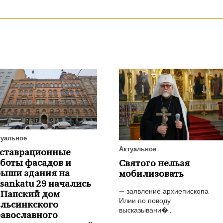
туальное
Актуальное
еставрационные
боты фасадов и
Святого нельзя
рыши здания на
мобилизовать
isankatu 29 начались
— заявление архиепископа
 Папский дом
Илии по поводу
ельсинкского
высказывани�...
авославного