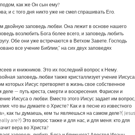
сподом, как же Он сын ему?
ова; и с того дня никто уже не смел спрашивать Его.
 двойную заповедь любви. Она лежит в основе нашего
оведь возлюбить Бога более всего, и заповедь любить
ругу. Обе они уже встречаются в Ветхом Завете. Господь
зовано все учение Библии,” на сих двух заповедях
сеев и книжников. Это их последний вопрос к Нему.
войная заповедь любви также кристаллизует учение Иисуса
ом которых Иисус претворяет в жизнь свое собственное
м деле — путь креста, смерти и воскресения. Фарисеи и
чение Иисуса о любви. Вместо этого Иисус задает им вопрос
ия: что вы думаете о Христе? Как и в песне из известного
», как ты думаешь, кем ты являешься на самом деле?( Jesu
really are?) Это вопрос также и для нас, и для меня: кто для
начит вера во Христа?
ывает заповедь любить Бога и ближнего? Апостол Иоанн