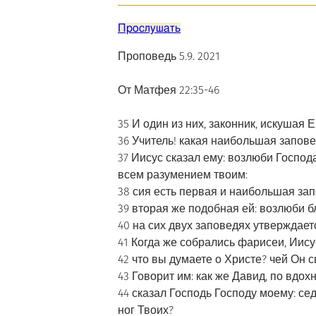
Прослушать
Проповедь 5.9. 2021
От Матфея 22:35-46
35 И один из них, законник, искушая Е
36 Учитель! какая наибольшая запове
37 Иисус сказал ему: возлюби Госпо
всем разумением твоим:
38 сия есть первая и наибольшая зап
39 вторая же подобная ей: возлюби бл
40 на сих двух заповедях утверждаетс
41 Когда же собрались фарисеи, Иису
42 что вы думаете о Христе? чей Он 
43 Говорит им: как же Давид, по вдох
44 сказал Господь Господу моему: с
ног Твоих?