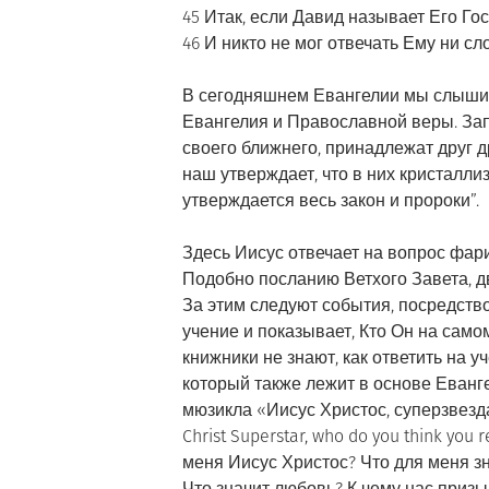
45 Итак, если Давид называет Его Го
46 И никто не мог отвечать Ему ни сл
В сегодняшнем Евангелии мы слышим
Евангелия и Православной веры. Зап
своего ближнего, принадлежат друг д
наш утверждает, что в них кристалли
утверждается весь закон и пророки”.
Здесь Иисус отвечает на вопрос фари
Подобно посланию Ветхого Завета, д
За этим следуют события, посредств
учение и показывает, Кто Он на само
книжники не знают, как ответить на у
который также лежит в основе Евангел
мюзикла «Иисус Христос, суперзвезда
Christ Superstar, who do you think you 
меня Иисус Христос? Что для меня з
Что значит любовь? К чему нас приз