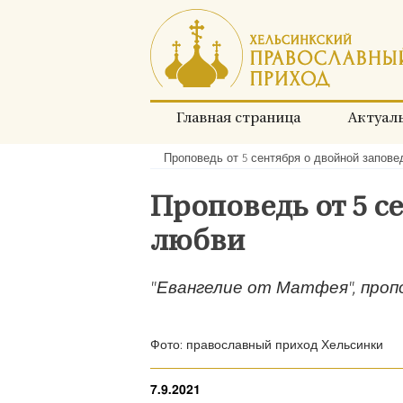
Перейти
к
содержимому
Главная страница
Актуал
Проповедь от 5 сентября о двойной запов
Хлебные
крошки:
Проповедь от 5 с
любви
"Евангелие от Матфея", проп
Фото: православный приход Хельсинки
7.9.2021