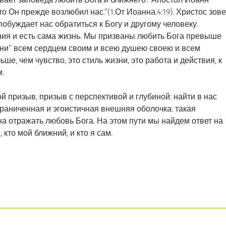
то Он прежде возлюбил нас.”(1.От Иоанна.4:19). Христос зове
побуждает нас обратиться к Богу и другому человеку.
ния и есть сама жизнь. Мы призваны любить Бога превыше
зни” всем сердцем своим и всею душею своею и всем
ше, чем чувство, это стиль жизни, это работа и действия, к
.
ой призыв, призыв с перспективой и глубиной: найти в нас
граниченная и эгоистичная внешняя оболочка: такая
на отражать любовь Бога. На этом пути мы найдем ответ на
 кто мой ближний, и кто я сам.