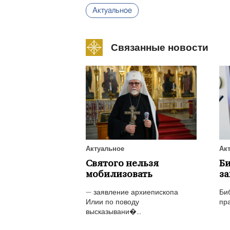
Актуальное
Связанные новости
Актуальное
Ак
Святого нельзя
Би
мобилизовать
за
— заявление архиепископа
Би
Илии по поводу
пра
высказывани�...