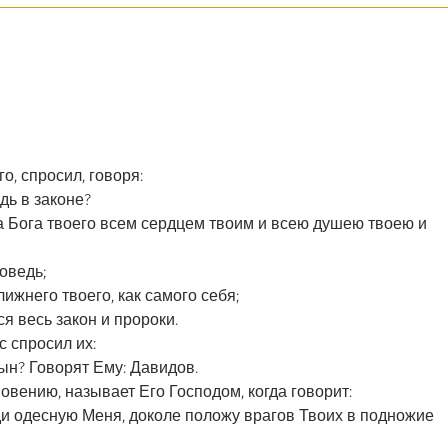
го, спросил, говоря:
дь в законе?
да Бога твоего всем сердцем твоим и всею душею твоею и
оведь;
ижнего твоего, как самого себя;
я весь закон и пророки.
с спросил их:
сын? Говорят Ему: Давидов.
новению, называет Его Господом, когда говорит:
еди одесную Меня, доколе положу врагов Твоих в подножие