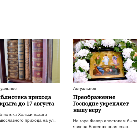
туальное
Актуальное
блиотека прихода
Преображение
крыта до 17 августа
Господне укрепляет
нашу веру
блиотека Хельсинкского
вославного прихода на ул...
На горе Фавор апостолам был
явлена Божественная слав...