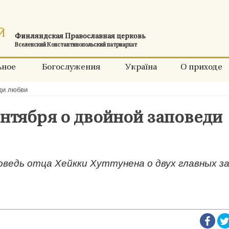
Финляндская Православная церковь
Вселенский Константинопольский патриархат
ьное
Богослужения
Україна
О приходе
еди любви
ентября о двойной заповеди
оведь отца Хейкки Хуттунена о двух главных з