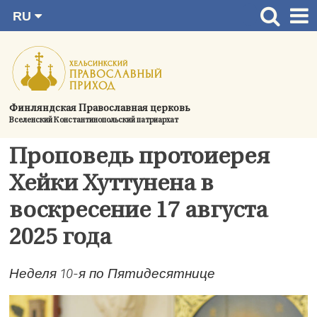
RU
Перейти
FI
Главная страница
SV
к
EN
Актуальное
содержимому
UA
Богослужения
Финляндская Православная церковь
Вселенский Константинопольский патриархат
Україна
О приходе
Проповедь протоиерея
Контактная информация
Хейки Хуттунена в
воскресение 17 августа
2025 года
Неделя 10-я по Пятидесятнице