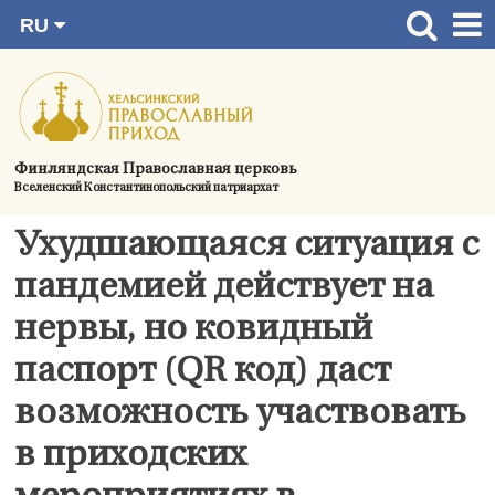
RU
Перейти
FI
Главная страница
SV
к
EN
Актуальное
содержимому
UA
Богослужения
Финляндская Православная церковь
Вселенский Константинопольский патриархат
Україна
О приходе
Ухудшающаяся ситуация с
Контактная информация
пандемией действует на
нервы, но ковидный
паспорт (QR код) даст
возможность участвовать
в приходских