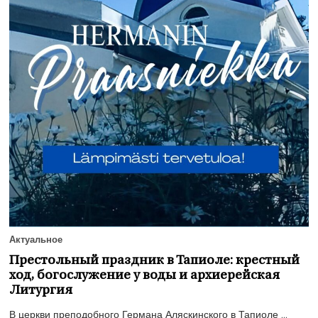
Актуальное
Престольный праздник в Тапиоле: крестный
ход, богослужение у воды и архиерейская
Литургия
В церкви преподобного Германа Аляскинского в Тапиоле ...