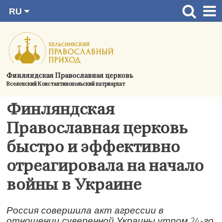
RU
Перейти
FI
Главная страница
SV
к
EN
Актуальное
содержимому
UA
Богослужения
Финляндская Православная церковь
Вселенский Константинопольский патриархат
Україна
О приходе
Финляндская
Контактная информация
Православная церковь
быстро и эффективно
отреагировала на начало
войны в Украине
Россия совершила акт агрессии в
отношении суверенной Украины утром 24-го