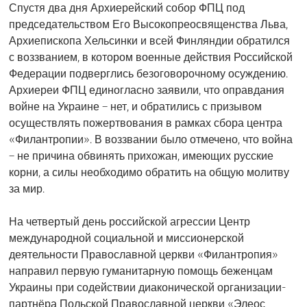
Спустя два дня Архиерейский собор ФПЦ под
председательством Его Высокопреосвященства Льва,
Архиепископа Хельсинки и всей Финляндии обратился
с воззванием, в котором военные действия Российской
Федерации подверглись безоговорочному осуждению.
Архиереи ФПЦ единогласно заявили, что оправдания
войне на Украине – нет, и обратились с призывом
осуществлять пожертвования в рамках сбора центра
«Филантропии». В воззвании было отмечено, что война
– не причина обвинять прихожан, имеющих русские
корни, а силы необходимо обратить на общую молитву
за мир.
На четвертый день российской агрессии Центр
международной социальной и миссионерской
деятельности Православной церкви «Филантропия»
направил первую гуманитарную помощь беженцам
Украины при содействии диаконической организации-
партнёра Польской Православной церкви «Элеос