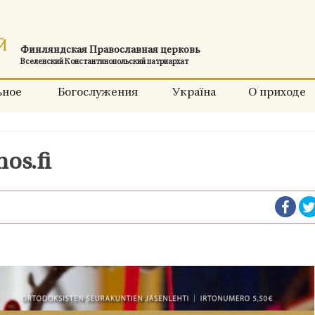
Финляндская Православная церковь
Вселенский Константинопольский патриархат
ьное
Богослужения
Україна
О приходе
os.fi