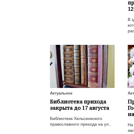
пр
12
В з
кот
рас
Актуальное
Ак
Библиотека прихода
П
закрыта до 17 августа
Го
на
Библиотека Хельсинкского
православного прихода на ул...
На
явл