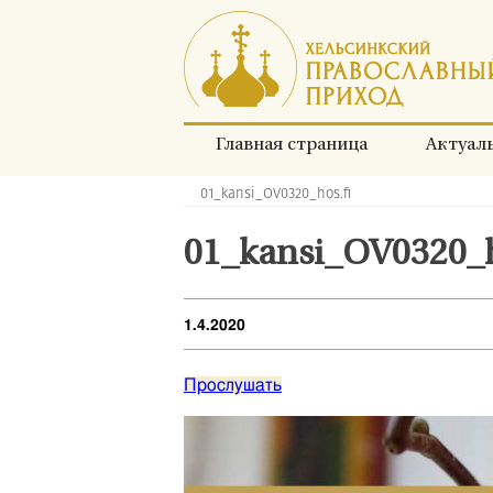
Перейти
к
содержимому
Главная страница
Актуал
01_kansi_OV0320_hos.fi
Хлебные
крошки:
01_kansi_OV0320_h
1.4.2020
Прослушать