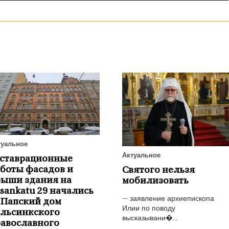
туальное
Актуальное
еставрационные
боты фасадов и
Святого нельзя
рыши здания на
мобилизовать
isankatu 29 начались
— заявление архиепископа
 Папский дом
Илии по поводу
ельсинкского
высказывани�...
авославного