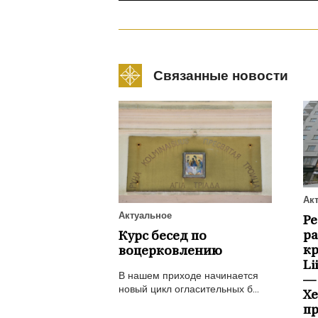
Связанные новости
Ак
Актуальное
Р
ра
Курс бесед по
к
воцерковлению
Li
В нашем приходе начинается
—
новый цикл огласительных б...
Х
пр