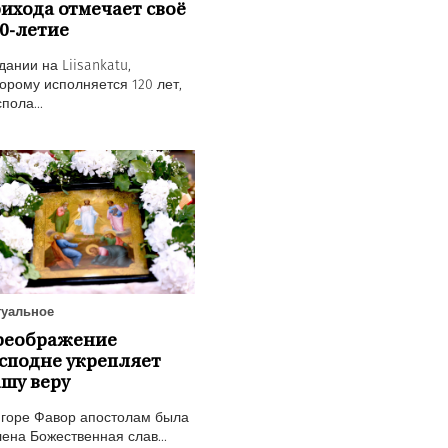
ихода отмечает своё
0-летие
дании на Liisankatu,
орому исполняется 120 лет,
пола...
туальное
реображение
сподне укрепляет
шу веру
 горе Фавор апостолам была
ена Божественная слав...