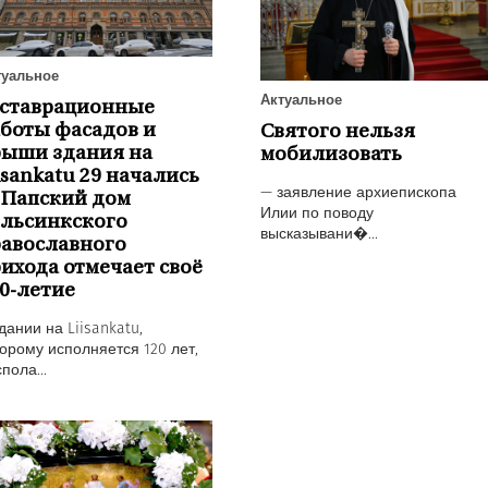
туальное
Актуальное
еставрационные
боты фасадов и
Святого нельзя
рыши здания на
мобилизовать
isankatu 29 начались
— заявление архиепископа
 Папский дом
Илии по поводу
ельсинкского
высказывани�...
авославного
ихода отмечает своё
0-летие
дании на Liisankatu,
орому исполняется 120 лет,
пола...