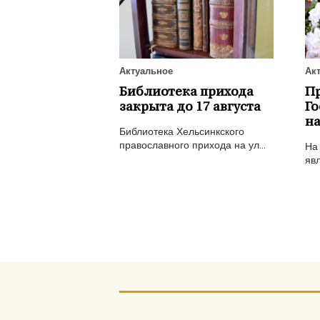
Актуальное
Ак
Библиотека прихода
П
закрыта до 17 августа
Го
на
Библиотека Хельсинкского
православного прихода на ул...
На
явл