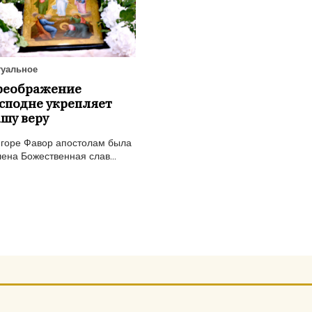
туальное
реображение
сподне укрепляет
шу веру
 горе Фавор апостолам была
ена Божественная слав...