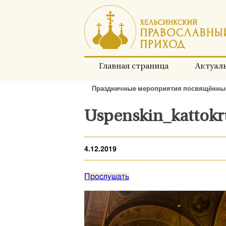
Перейти
к
содержимому
Главная страница
Актуал
Праздничные мероприятия посвящённы
Хлебные
крошки:
Uspenskin_kattokru
4.12.2019
Прослушать