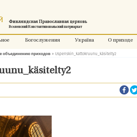
Финляндская Православная церковь
Вселенский Константинопольский патриархат
ьное
Богослужения
Україна
О приходе
е объединению приходов
»
Uspenskin_kattokruunu_käsitelty2
unu_käsitelty2