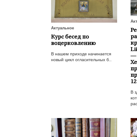
Ак
Актуальное
Р
ра
Курс бесед по
к
воцерковлению
Li
В нашем приходе начинается
—
новый цикл огласительных б...
Х
пр
пр
12
В з
кот
рас