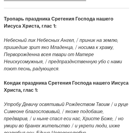
Тропарь праздника Сретения Господа нашего
Иисуса Христа, глас 1:
Небесный лик Небесных Ангел, / приник на землю,
пришедше зрит яко Младенца, / носима к храму,
Перворожденна всея твари от Матере
Неискусомужныя, / предпразднственную убо с нами
поют песнь, радующеся.
Кондак праздника Сретения Господа нашего Иисуса
Христа, глас 1:
Утробу Девичу освятивый Рождеством Твоим / и руце
Симеоне благословивый, / якоже подобаше,
предварив, / и ныне спасл еси нас, Христе Боже, / но
умири во бранех жительство / и укрепи люди, ихже
возлюбил еси, Едине Человеколюбче.