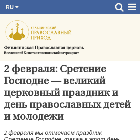
RU
Перейти
FI
Главная страница
SV
к
EN
Актуальное
содержимому
UA
Богослужения
Финляндская Православная церковь
Вселенский Константинопольский патриархат
Україна
О приходе
2 февраля: Сретение
Контактная информация
Господне — великий
церковный праздник и
день православных детей
и молодежи
2 февраля мы отмечаем праздник -
Сретение Господне, также в этот день