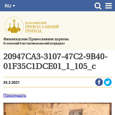
RU
Перейти
FI
Главная страница
SV
к
EN
Актуальное
содержимому
UA
Богослужения
Финляндская Православная церковь
Вселенский Константинопольский патриархат
Україна
О приходе
20947CA3-3107-47C2-9B40-
Контактная информация
01F35C1DCE01_1_105_c
25.3.2021
Прослушать