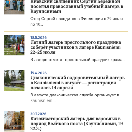
Киевский священник Сергий Бережной
посетил православный учебный лагерь в
Каунисниеми
Отец Сергий находится в Финляндии с 29 июля
по 10...
18.5.2026
Летний лагерь престольного праздника
соберёт участников в лагере Kaunisniemi
22–25 июля
В лагере отметят престольный праздник храма...
15.4.2026
Диаконический оздоровительный лагерь
в Каunisniemi в августе — регистрация
началась 14 апреля
В августе диаконическая служба организует в
Kaunisniemi...
30.1.2026
Катехизаторский лагерь для взрослых в
период Великого поста (Каунисниеми, 19–
22.3.)