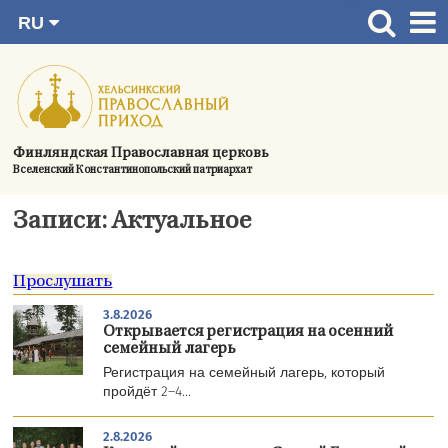
RU
Перейти
FI
Главная страница
SV
к
EN
Актуальное
содержимому
UA
Богослужения
Финляндская Православная церковь
Вселенский Константинопольский патриархат
Україна
О приходе
Записи: Актуальное
Контактная информация
Прослушать
3.8.2026
Открывается регистрация на осенний
семейный лагерь
Регистрация на семейный лагерь, который
пройдёт 2–4...
2.8.2026