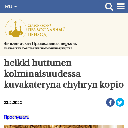
RU
Перейти
FI
Главная страница
SV
к
EN
Актуальное
содержимому
UA
Богослужения
Финляндская Православная церковь
Вселенский Константинопольский патриархат
Україна
О приходе
heikki huttunen
Контактная информация
kolminaisuudessa
kuvakateryna chyhryn kopio
23.2.2023
Прослушать