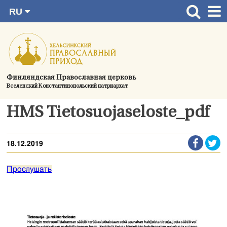
RU
Перейти
FI
Главная страница
SV
к
EN
Актуальное
содержимому
UA
Богослужения
Финляндская Православная церковь
Вселенский Константинопольский патриархат
Україна
О приходе
HMS Tietosuojaseloste_pdf
Контактная информация
18.12.2019
Прослушать