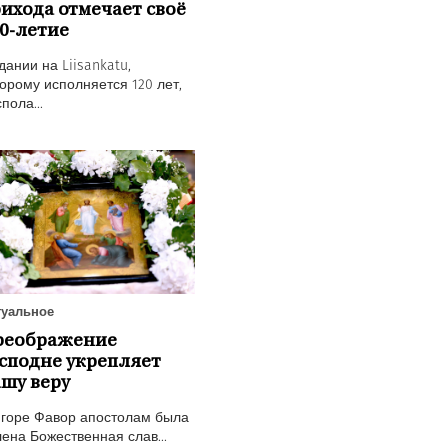
ихода отмечает своё
0-летие
дании на Liisankatu,
орому исполняется 120 лет,
пола...
туальное
реображение
сподне укрепляет
шу веру
 горе Фавор апостолам была
ена Божественная слав...