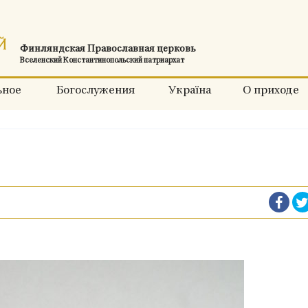
Финляндская Православная церковь
Вселенский Константинопольский патриархат
ьное
Богослужения
Україна
О приходе