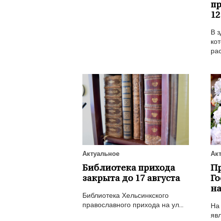
пр
12
В з
кот
рас
Актуальное
Ак
Библиотека прихода
П
закрыта до 17 августа
Го
на
Библиотека Хельсинкского
православного прихода на ул...
На
явл