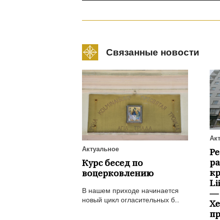
Связанные новости
Ак
Актуальное
Р
ра
Курс бесед по
к
воцерковлению
Li
В нашем приходе начинается
—
новый цикл огласительных б...
Х
пр