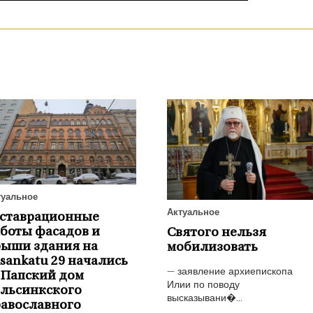
туальное
Актуальное
еставрационные
боты фасадов и
Святого нельзя
рыши здания на
мобилизовать
isankatu 29 начались
— заявление архиепископа
 Папский дом
Илии по поводу
ельсинкского
высказывани�...
авославного