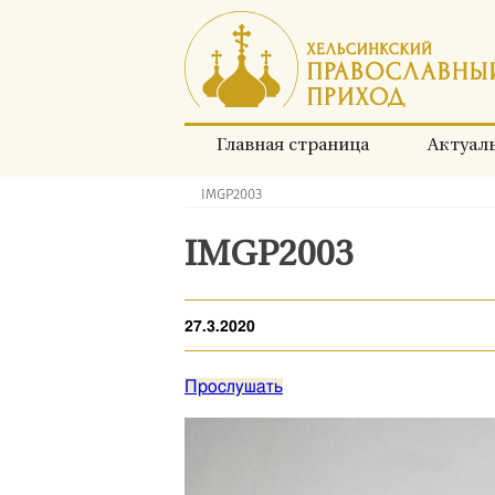
Перейти
к
содержимому
Главная страница
Актуал
IMGP2003
Хлебные
крошки:
IMGP2003
27.3.2020
Прослушать