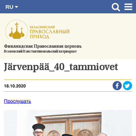
RU
Перейти
FI
Главная страница
SV
к
EN
Актуальное
содержимому
UA
Богослужения
Финляндская Православная церковь
Вселенский Константинопольский патриархат
Україна
О приходе
Järvenpää_40_tammiovet
Контактная информация
18.10.2020
Прослушать