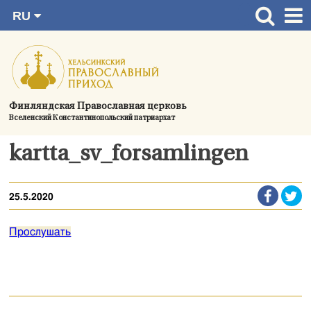
RU
Перейти
FI
Главная страница
SV
к
EN
Актуальное
содержимому
UA
Богослужения
Финляндская Православная церковь
Вселенский Константинопольский патриархат
Україна
О приходе
kartta_sv_forsamlingen
Контактная информация
25.5.2020
Прослушать