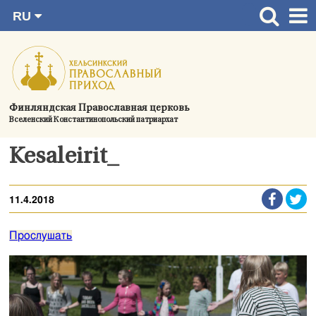
RU
Перейти
FI
Главная страница
SV
к
EN
Актуальное
содержимому
UA
Богослужения
Финляндская Православная церковь
Вселенский Константинопольский патриархат
Україна
О приходе
Kesaleirit_
Контактная информация
11.4.2018
Прослушать