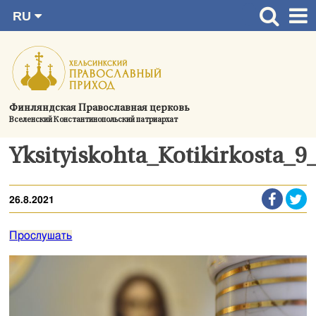
RU
Перейти
FI
Главная страница
SV
к
EN
Актуальное
содержимому
UA
Богослужения
Финляндская Православная церковь
Вселенский Константинопольский патриархат
Україна
О приходе
Yksityiskohta_Kotikirkosta_
Контактная информация
26.8.2021
Прослушать