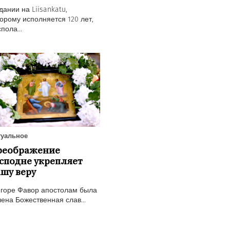
дании на Liisankatu,
орому исполняется 120 лет,
пола...
туальное
реображение
сподне укрепляет
шу веру
 горе Фавор апостолам была
ена Божественная слав...