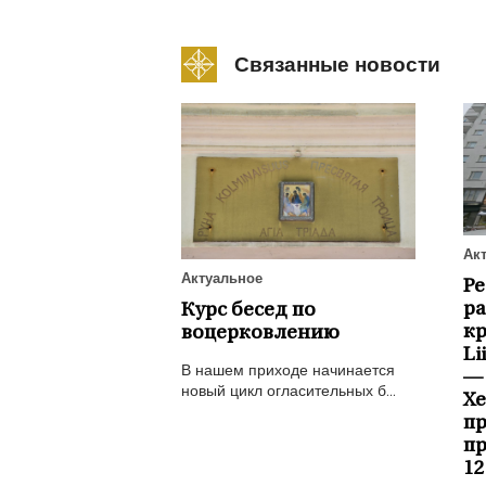
Связанные новости
Ак
Актуальное
Р
ра
Курс бесед по
к
воцерковлению
Li
В нашем приходе начинается
—
новый цикл огласительных б...
Х
пр
пр
12