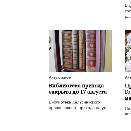
В з
кот
рас
Актуальное
Ак
Библиотека прихода
П
закрыта до 17 августа
Го
на
Библиотека Хельсинкского
православного прихода на ул...
На
явл