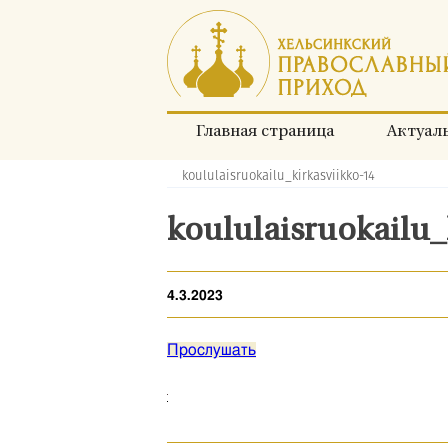
Перейти
к
содержимому
Главная страница
Актуал
koululaisruokailu_kirkasviikko-14
Хлебные
крошки:
koululaisruokailu_
4.3.2023
Прослушать