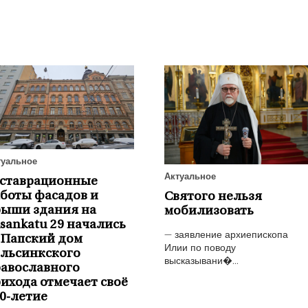
туальное
Актуальное
еставрационные
боты фасадов и
Святого нельзя
рыши здания на
мобилизовать
isankatu 29 начались
— заявление архиепископа
 Папский дом
Илии по поводу
ельсинкского
высказывани�...
авославного
ихода отмечает своё
0-летие