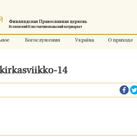
Финляндская Православная церковь
Вселенский Константинопольский патриархат
ьное
Богослужения
Україна
О приходе
kirkasviikko-14