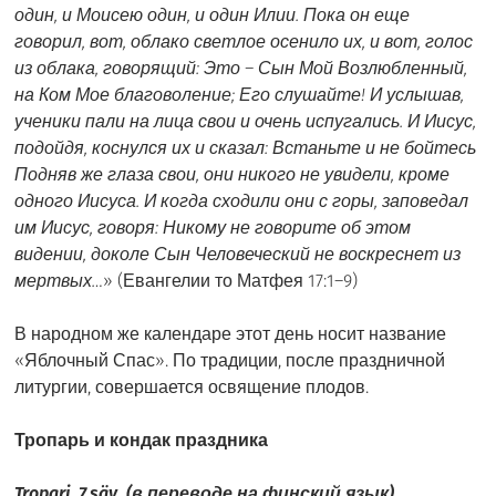
один, и Моисею один, и один Илии. Пока он еще
говорил, вот, облако светлое осенило их, и вот, голос
из облака, говорящий: Это – Сын Мой Возлюбленный,
на Ком Мое благоволение; Его слушайте! И услышав,
ученики пали на лица свои и очень испугались. И Иисус,
подойдя, коснулся их и сказал: Встаньте и не бойтесь
Подняв же глаза свои, они никого не увидели, кроме
одного Иисуса. И когда сходили они с горы, заповедал
им Иисус, говоря: Никому не говорите об этом
видении, доколе Сын Человеческий не воскреснет из
мертвых…
» (Евангелии то Матфея 17:1–9)
В народном же календаре этот день носит название
«Яблочный Спас». По традиции, после праздничной
литургии, совершается освящение плодов.
Тропарь и кондак праздника
Tropari, 7.säv. (в переводе на финский язык)