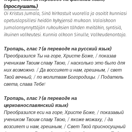
(прослушать)
Oi Kristus Jumala, Sinä kirkastuit vuorella ja osoitit kunniasi
opetuslapsillesi heidän kykyjensä mukaan. Valaiskoon
Jumalansynnyttäjän rukouksien tähden meitäkin, syntisiä,
ikuinen valkeutesi. Kunnia olkoon Sinulle, Valkeudenantaja.
Тропарь, глас 7 (в переводе на русский язык)
Преобразился Ты на горе, Христе Боже, / показав
ученикам Твоим славу Твою, / насколько это было для
них возможно. / Да воссияет и нам, грешным, / свет
Твой вечный, / по молитвам Богородицы. / Податель
света, слава Тебе!
Тропарь, глас 7 (в переводе на
церковнославянский язык)
Преобразился еси на горе, Христе Боже, / показавый
учеником Твоим славу Твою, / якоже можаху, / да
возсияет и нам, грешным, / Свет Твой присносущный