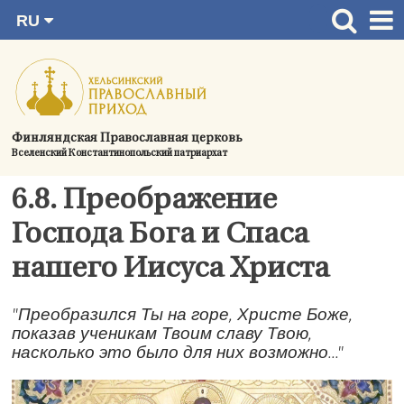
RU
Перейти
FI
Главная страница
SV
к
EN
Актуальное
содержимому
UA
Богослужения
Финляндская Православная церковь
Вселенский Константинопольский патриархат
Україна
О приходе
6.8. Преображение
Контактная информация
Господа Бога и Спаса
нашего Иисуса Христа
"Преобразился Ты на горе, Христе Боже,
показав ученикам Твоим славу Твою,
насколько это было для них возможно..."