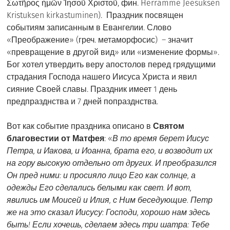
Σωτῆρος ἡμῶν Ἰησοῦ Χριστοῦ, фин. Herramme Jeesuksen
Kristuksen kirkastuminen). Праздник посвящен
событиям записанным в Евангелии. Слово
«Преображение» (греч. метаморфосис) – значит
«превращение в другой вид» или «изменение формы».
Бог хотел утвердить веру апостолов перед грядущими
страдания Господа нашего Иисуса Христа и явил
сияние Своей славы. Праздник имеет 1 день
предпразднства и 7 дней попразднства.
Вот как событие праздника описано в
Святом
благовестии от Матфея
: «
В то время берет Иисус
Петра, и Иакова, и Иоанна, брата его, и возводит их
на гору высокую отдельно от других. И преобразился
Он пред ними: и просияло лицо Его как солнце, а
одежды Его сделались белыми как свет. И вот,
явились им Моисей и Илия, с Ним беседующие. Петр
же на это сказал Иисусу: Господи, хорошо нам здесь
быть! Если хочешь, сделаем здесь три шатра: Тебе