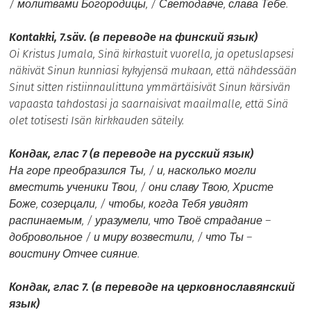
/ молитвами Богородицы, / Светодавче, слава Тебе.
Kontakki, 7.säv. (в переводе на финский язык)
Oi Kristus Jumala, Sinä kirkastuit vuorella, ja opetuslapsesi
näkivät Sinun kunniasi kykyjensä mukaan, että nähdessään
Sinut sitten ristiinnaulittuna ymmärtäisivät Sinun kärsivän
vapaasta tahdostasi ja saarnaisivat maailmalle, että Sinä
olet totisesti Isän kirkkauden säteily.
Кондак, глас 7 (в переводе на русский язык)
На горе преобразился Ты, / и, насколько могли
вместить ученики Твои, / они славу Твою, Христе
Боже, созерцали, / чтобы, когда Тебя увидят
распинаемым, / уразумели, что Твоё страдание –
добровольное / и миру возвестили, / что Ты –
воистину Отчее сияние.
Кондак, глас 7. (в переводе на церковнославянский
язык)