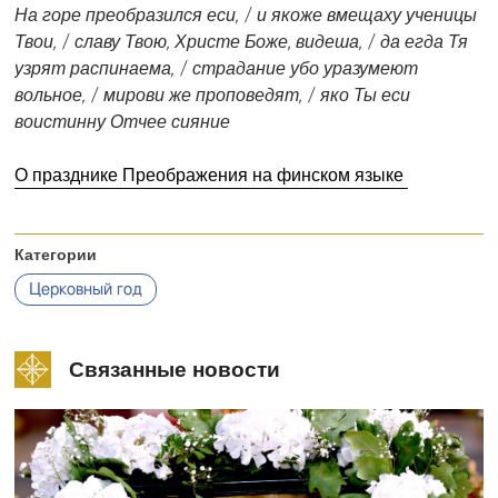
На горе преобразился еси, / и якоже вмещаху ученицы
Твои, / славу Твою, Христе Боже, видеша, / да егда Тя
узрят распинаема, / страдание убо уразумеют
вольное, / мирови же проповедят, / яко Ты еси
воистинну Отчее сияние
О празднике Преображения на финском языке
Категории
Церковный год
Связанные новости