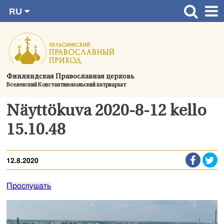
RU
Перейти
FI
Главная страница
SV
к
EN
Актуальное
содержимому
UA
Богослужения
Финляндская Православная церковь
Вселенский Константинопольский патриархат
Україна
О приходе
Näyttökuva 2020-8-12 kello
Контактная информация
15.10.48
12.8.2020
Прослушать