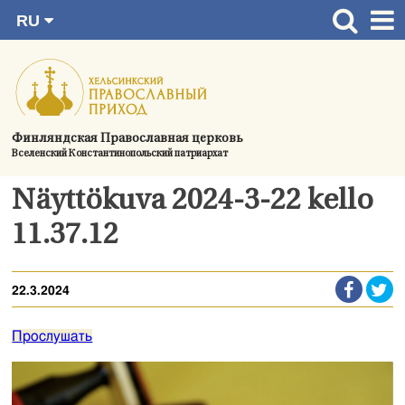
RU
Перейти
FI
Главная страница
SV
к
EN
Актуальное
содержимому
UA
Богослужения
Финляндская Православная церковь
Вселенский Константинопольский патриархат
Україна
О приходе
Näyttökuva 2024-3-22 kello
Контактная информация
11.37.12
22.3.2024
Прослушать