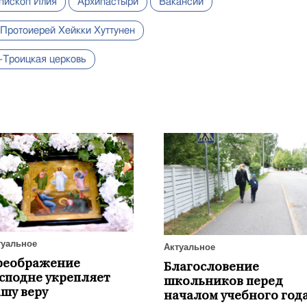
пископ Илия
Архипастыри
Вакансии
Протоиерей Хейкки Хуттунен
-Троицкая церковь
туальное
Актуальное
реображение
Благословение
сподне укрепляет
школьников перед
шу веру
началом учебного год