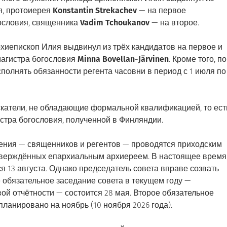
я, протоиерея
Konstantin Strekachev
— на первое
гословия, священника
Vadim Tchoukanov
— на второе.
хиепископ Илия выдвинул из трёх кандидатов на первое и
магистра богословия
Minna Bovellan-Järvinen
. Кроме того, по
полнять обязанности регента часовни в период с 1 июля по
скатели, не обладающие формальной квалификацией, то ест
тра богословия, полученной в Финляндии.
ения — священников и регентов — проводятся приходским
утверждённых епархиальным архиереем. В настоящее время
я 13 августа. Однако председатель совета вправе созвать
 обязательное заседание совета в текущем году —
й отчётности — состоится 28 мая. Второе обязательное
ланировано на ноябрь (10 ноября 2026 года).