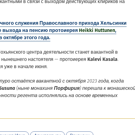
кантными в связи с выходом действующих клириков на
чного служения Православного прихода Хельсинки
ле выхода на пенсию протоиерея
Heikki Huttunen
,
 октябре этого года.
хьянского центра деятельности станет вакантной в
ё нынешнего настоятеля — протоиерея
Kalevi Kasala
.
я уже в начале июня.
уро остаётся вакантной с октября 2023 года, когда
 Susuna
(ныне монахиня
Порфирия
) перешла к монашеско
анности регента исполнялись на основе временных