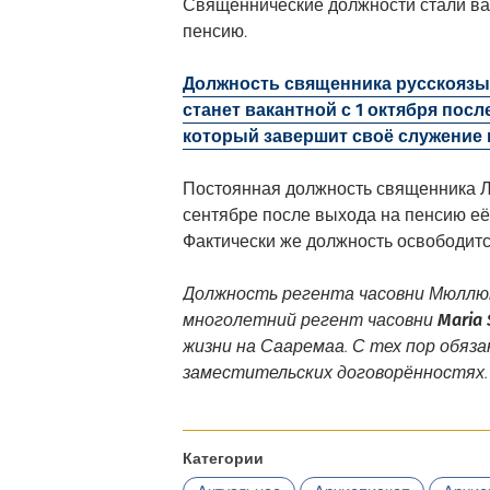
Священнические должности стали ва
пенсию.
Должность священника русскоязы
станет вакантной с 1 октября пос
который завершит своё служение в
Постоянная должность священника Ло
сентябре после выхода на пенсию е
Фактически же должность освободитс
Должность регента часовни Мюллюп
многолетний регент часовни
Maria
жизни на Сааремаа. С тех пор обяз
заместительских договорённостях.
Категории