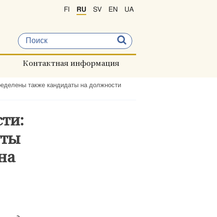
FI
RU
SV
EN
UA
Контактная информация
ределены также кандидаты на должности
ти:
уты
на