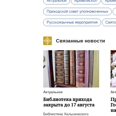
Актуальное
Архиепископ
Архие
Приходской совет уполномоченных
Русскоязычные мероприятия
Свято
Связанные новости
Актуальное
Ак
Библиотека прихода
П
закрыта до 17 августа
Го
на
Библиотека Хельсинкского