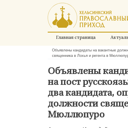
Перейти
к
содержимому
Главная страница
Актуал
Объявлены кандидаты на вакантные должно
Хлебные
священника в Лохья и регента в Мюллюпу
крошки:
Объявлены канди
на пост русскоя
два кандидата, о
должности священ
Мюллюпуро