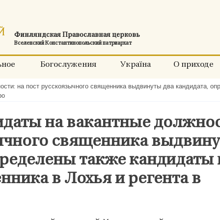
Финляндская Православная церковь
Вселенский Константинопольский патриархат
ьное
Богослужения
Україна
О приходе
сти: на пост русскоязычного священника выдвинуты два кандидата, оп
ро
даты на вакантные должнос
зычного священника выдвин
пределены также кандидаты 
ника в Лохья и регента в