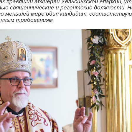
как правящий архиерей Хельсинкской епархии, у
ые священнические и регентские должности. Н
 по меньшей мере один кандидат, соответству
нным требованиям.