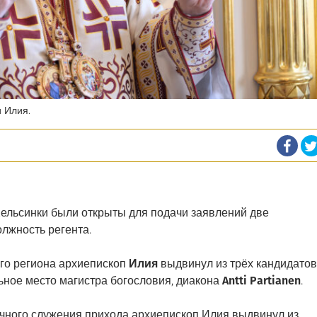
 Илия.
ельсинки были открыты для подачи заявлений две
лжность регента.
го региона архиепископ
Илия
выдвинул из трёх кандидатов
ьное место магистра богословия, диакона
Antti Partianen
.
чного служения прихода архиепископ Илия выдвинул из