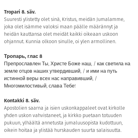
Tropari 8. säv.
Suuresti ylistetty olet sinä, Kristus, meidän Jumalamme,
joka olet isämme valoksi maan päälle määrännyt ja
heidän kauttansa olet meidät kaikki oikeaan uskoon
ohjannut. Kunnia olkoon sinulle, oi ylen armollinen.
Тропарь, глас 8
Препрославлен Ты, Христе Боже наш, / как светила на
земле отцов наших утвердивший, / и ими на путь
истинной веры всех нас направивший, /
Многомилостивый, слава Тебе!
Kontakki 8. säv.
Apostolien saarna ja isien uskonkappaleet ovat kirkolle
yhden uskon vahvistaneet, ja kirkko puetaan totuuden
pukuun, ylhäältä annetusta jumaluusopista kudottuun,
oikein hoitaa ja ylistää hurskauden suurta salaisuutta.