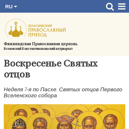
RU
Перейти
FI
Главная страница
SV
к
EN
Актуальное
содержимому
UA
Богослужения
Финляндская Православная церковь
Вселенский Константинопольский патриархат
Україна
О приходе
Воскресенье Святых
Контактная информация
отцов
Неделя 7‑я по Пасхе. Святых отцов Первого
Вселенского собора