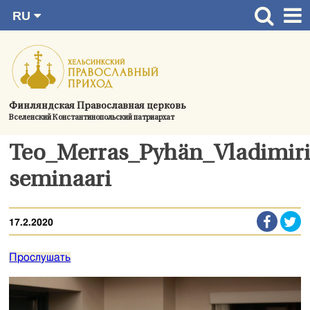
RU
Перейти
FI
Главная страница
SV
к
EN
Актуальное
содержимому
UA
Богослужения
Финляндская Православная церковь
Вселенский Константинопольский патриархат
Україна
О приходе
Teo_Merras_Pyhän_Vladimir
Контактная информация
seminaari
17.2.2020
Прослушать