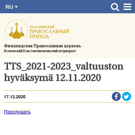
RU
Перейти
FI
Главная страница
SV
к
EN
Актуальное
содержимому
UA
Богослужения
Финляндская Православная церковь
Вселенский Константинопольский патриархат
Україна
О приходе
TTS_2021-2023_valtuuston
Контактная информация
hyväksymä 12.11.2020
17.12.2020
Прослушать