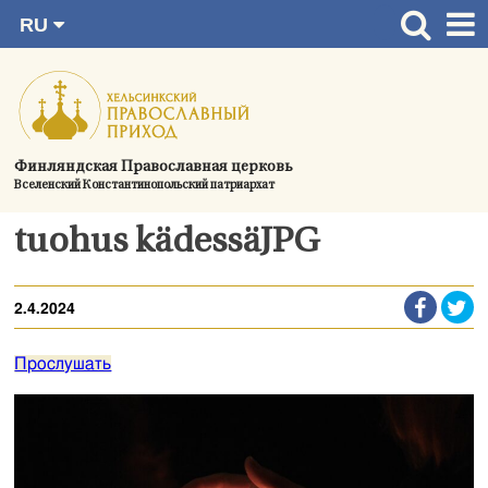
RU
Перейти
FI
Главная страница
SV
к
EN
Актуальное
содержимому
UA
Богослужения
Финляндская Православная церковь
Вселенский Константинопольский патриархат
Україна
О приходе
tuohus kädessäJPG
Контактная информация
2.4.2024
Прослушать