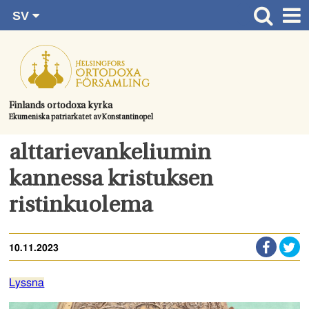
SV
Gå
FI
Huvudsida
RU
direkt
EN
Gudstjänster
till
UA
innehållet.
Information om församlingen
Finlands ortodoxa kyrka
Ekumeniska patriarkatet av Konstantinopel
Kom med
Kontaktuppgifter
alttarievankeliumin
Dopet
kannessa kristuksen
Bröllop
ristinkuolema
Begravningen
10.11.2023
Lyssna