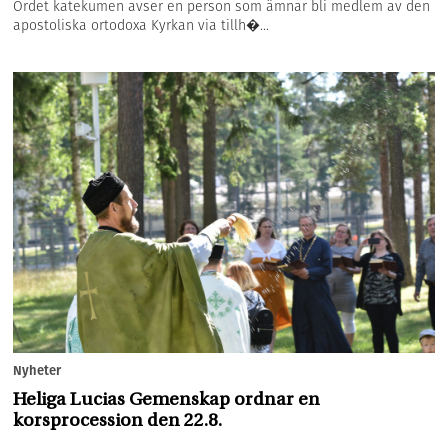
Ordet katekumen avser en person som ämnar bli medlem av den
apostoliska ortodoxa Kyrkan via tillh�...
Nyheter
Heliga Lucias Gemenskap ordnar en
korsprocession den 22.8.