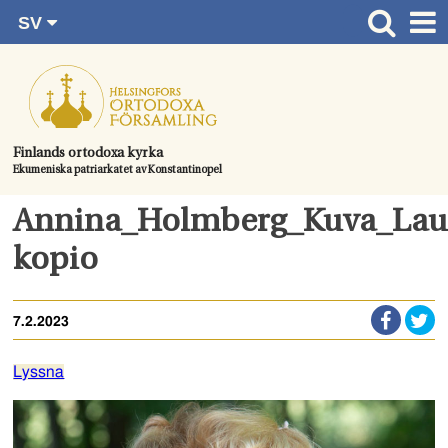
SV
Gå
FI
Huvudsida
RU
direkt
EN
Gudstjänster
till
UA
innehållet.
Information om församlingen
Finlands ortodoxa kyrka
Ekumeniska patriarkatet av Konstantinopel
Kom med
Kontaktuppgifter
Annina_Holmberg_Kuva_Lau
Dopet
kopio
Bröllop
7.2.2023
Begravningen
Lyssna