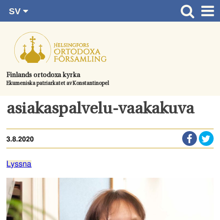
SV
Gå
FI
Huvudsida
RU
direkt
EN
Gudstjänster
till
UA
innehållet.
Information om församlingen
Finlands ortodoxa kyrka
Ekumeniska patriarkatet av Konstantinopel
Kom med
Kontaktuppgifter
asiakaspalvelu-vaakakuva
Dopet
3.8.2020
Bröllop
Begravningen
Lyssna