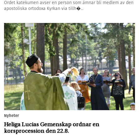
Ordet katekumen avser en person som ämnar bli medlem av den
apostoliska ortodoxa Kyrkan via tillh�...
Nyheter
Heliga Lucias Gemenskap ordnar en
korsprocession den 22.8.