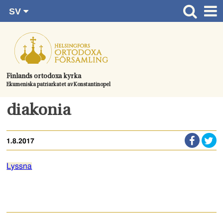
SV
Gå
FI
Huvudsida
RU
direkt
EN
Gudstjänster
till
UA
innehållet.
Information om församlingen
Finlands ortodoxa kyrka
Ekumeniska patriarkatet av Konstantinopel
Kom med
Kontaktuppgifter
diakonia
Dopet
1.8.2017
Bröllop
Begravningen
Lyssna