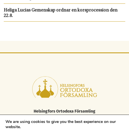
Heliga Lucias Gemenskap ordnar en korsprocession den
22.8.
Helsingfors Ortodoxa Församling
Elisabetsgatan 29 A, 00170 Helsingfors
We are using cookies to give you the best experience on our
tfn 09 85 646 100, fax. 09 85 646 250
website.
asiakaspalvelu.helsinki@ort.fi