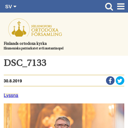
SV
Gå
FI
Huvudsida
RU
direkt
EN
Gudstjänster
till
UA
innehållet.
Information om församlingen
Finlands ortodoxa kyrka
Ekumeniska patriarkatet av Konstantinopel
Kom med
Kontaktuppgifter
DSC_7133
Dopet
30.8.2019
Bröllop
Begravningen
Lyssna