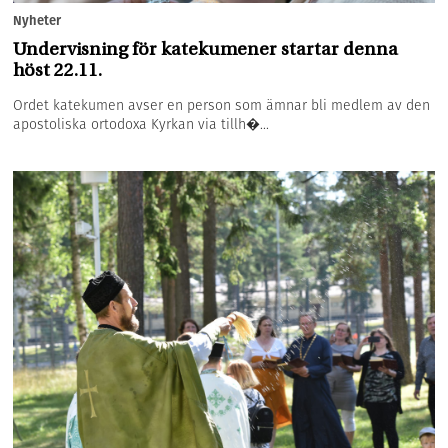
Nyheter
Undervisning för katekumener startar denna
höst 22.11.
Ordet katekumen avser en person som ämnar bli medlem av den
apostoliska ortodoxa Kyrkan via tillh�...