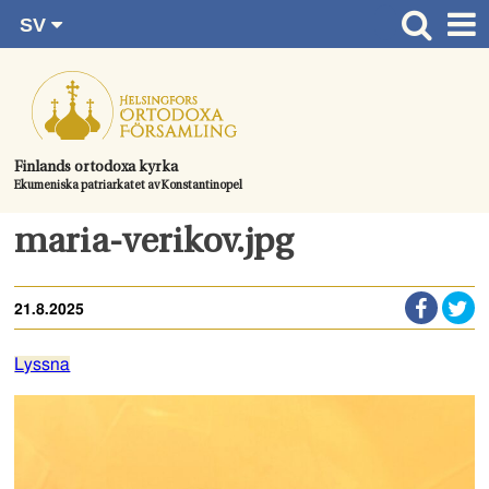
SV
Gå
FI
Huvudsida
RU
direkt
EN
Gudstjänster
till
UA
innehållet.
Information om församlingen
Finlands ortodoxa kyrka
Ekumeniska patriarkatet av Konstantinopel
Kom med
Kontaktuppgifter
maria-verikov.jpg
Dopet
21.8.2025
Bröllop
Begravningen
Lyssna