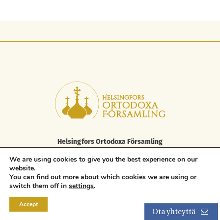
Helsingfors Ortodoxa Församling
Elisabetsgatan 29 A, 00170 Helsingfors
We are using cookies to give you the best experience on our
tfn 09 85 646 100, fax. 09 85 646 250
website.
asiakaspalvelu.helsinki@ort.fi
You can find out more about which cookies we are using or
Copyright © 2026 Orthodox Parish of Helsinki. All rights reserved.
switch them off in
settings
.
Accept
Ota yhteyttä