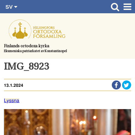
SV
Gå
FI
Huvudsida
RU
direkt
EN
Gudstjänster
till
UA
innehållet.
Information om församlingen
Finlands ortodoxa kyrka
Ekumeniska patriarkatet av Konstantinopel
Kom med
Kontaktuppgifter
IMG_8923
Dopet
13.1.2024
Bröllop
Begravningen
Lyssna