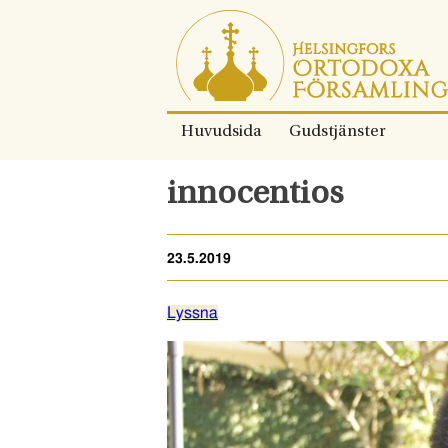
Gå
direkt
till
innehållet.
Huvudsida
Gudstjänster
innocentios
23.5.2019
Lyssna