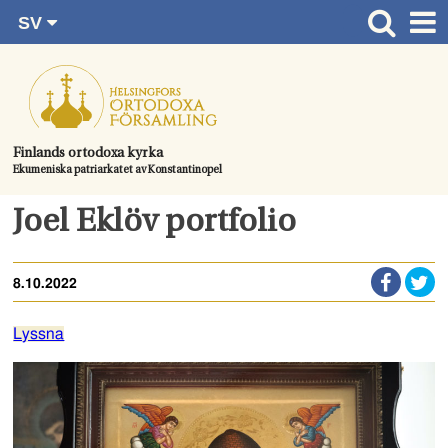
SV
Gå
FI
Huvudsida
RU
direkt
EN
Gudstjänster
till
UA
innehållet.
Information om församlingen
Finlands ortodoxa kyrka
Ekumeniska patriarkatet av Konstantinopel
Kom med
Kontaktuppgifter
Joel Eklöv portfolio
Dopet
8.10.2022
Bröllop
Begravningen
Lyssna