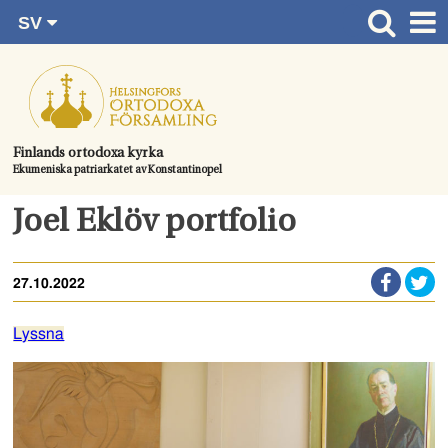
SV
Gå
FI
Huvudsida
RU
direkt
EN
Gudstjänster
till
UA
innehållet.
Information om församlingen
Finlands ortodoxa kyrka
Ekumeniska patriarkatet av Konstantinopel
Kom med
Kontaktuppgifter
Joel Eklöv portfolio
Dopet
27.10.2022
Bröllop
Begravningen
Lyssna