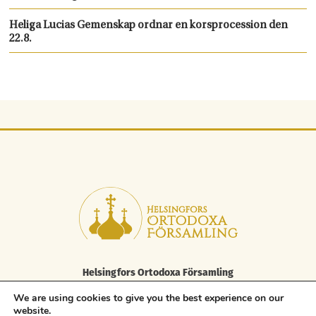
Heliga Lucias Gemenskap ordnar en korsprocession den
22.8.
Helsingfors Ortodoxa Församling
Elisabetsgatan 29 A, 00170 Helsingfors
We are using cookies to give you the best experience on our
tfn 09 85 646 100, fax. 09 85 646 250
website.
asiakaspalvelu.helsinki@ort.fi