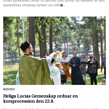
Ordet katekumen avser en person som ämnar bli medlem av den
apostoliska ortodoxa Kyrkan via tillh�...
Nyheter
Heliga Lucias Gemenskap ordnar en
korsprocession den 22.8.