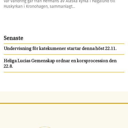
Vår vandring går från Hermans av Alaska kyrka i Hagalund till
Huskyrkan i Kronohagen, sammanlagt...
Senaste
Undervisning för katekumener startar denna höst 22.11.
Heliga Lucias Gemenskap ordnar en korsprocession den
22.8.