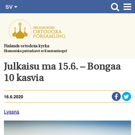
SV
Gå
FI
Huvudsida
RU
direkt
EN
Gudstjänster
till
UA
innehållet.
Information om församlingen
Finlands ortodoxa kyrka
Ekumeniska patriarkatet av Konstantinopel
Kom med
Kontaktuppgifter
Julkaisu ma 15.6. – Bongaa
Dopet
10 kasvia
Bröllop
16.6.2020
Begravningen
Lyssna