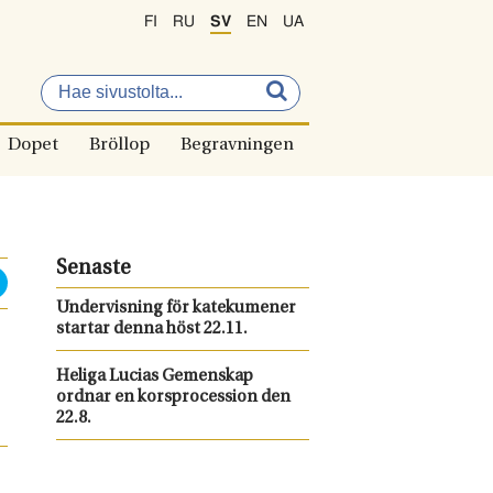
FI
RU
SV
EN
UA
Dopet
Bröllop
Begravningen
Senaste
Undervisning för katekumener
startar denna höst 22.11.
Heliga Lucias Gemenskap
ordnar en korsprocession den
22.8.