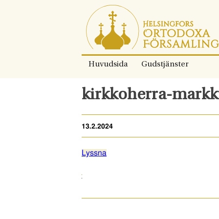
Gå
direkt
till
innehållet.
Huvudsida
Gudstjänster
kirkkoherra-markk
13.2.2024
Lyssna