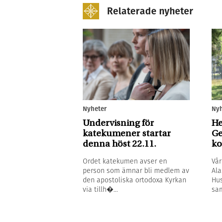
Relaterade nyheter
Nyh
Nyheter
He
Undervisning för
Ge
katekumener startar
ko
denna höst 22.11.
Vår
Ordet katekumen avser en
Ala
person som ämnar bli medlem av
Hus
den apostoliska ortodoxa Kyrkan
sam
via tillh�...