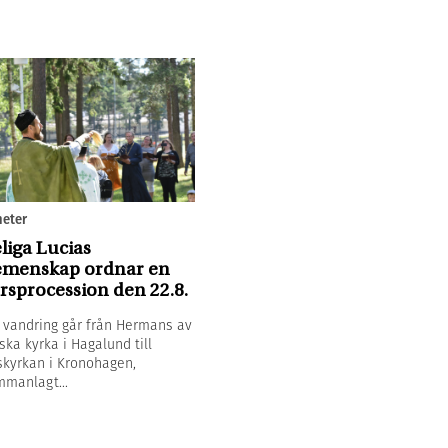
eter
liga Lucias
menskap ordnar en
rsprocession den 22.8.
 vandring går från Hermans av
ska kyrka i Hagalund till
kyrkan i Kronohagen,
manlagt...