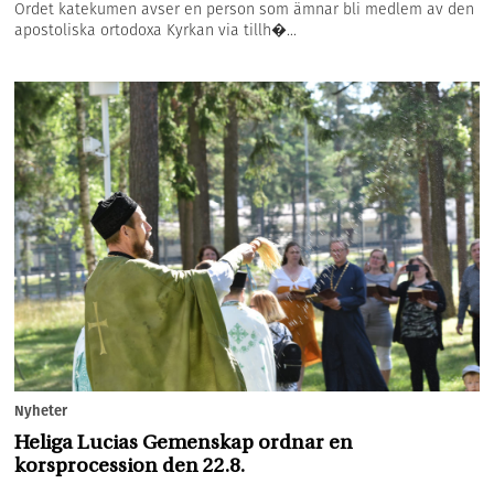
Ordet katekumen avser en person som ämnar bli medlem av den
apostoliska ortodoxa Kyrkan via tillh�...
Nyheter
Heliga Lucias Gemenskap ordnar en
korsprocession den 22.8.