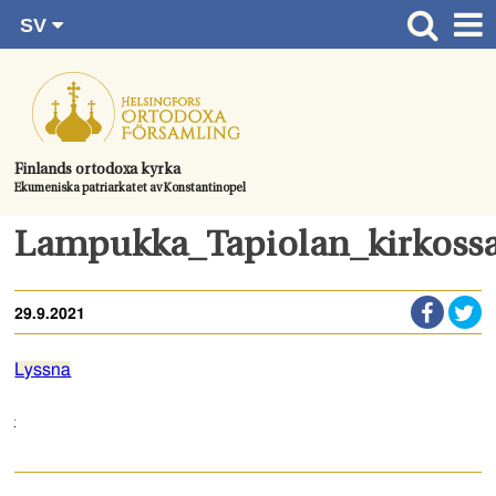
SV
Gå
FI
Huvudsida
RU
direkt
EN
Gudstjänster
till
UA
innehållet.
Information om församlingen
Finlands ortodoxa kyrka
Ekumeniska patriarkatet av Konstantinopel
Kom med
Kontaktuppgifter
Lampukka_Tapiolan_kirkoss
Dopet
29.9.2021
Bröllop
Begravningen
Lyssna