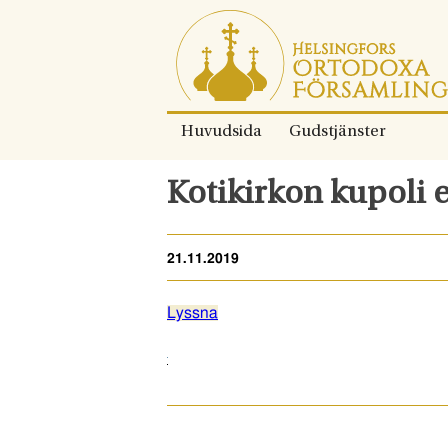
Gå
direkt
till
innehållet.
Huvudsida
Gudstjänster
Kotikirkon kupoli 
21.11.2019
Lyssna