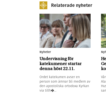
Relaterade nyheter
Nyh
Nyheter
He
Undervisning för
Ge
katekumener startar
ko
denna höst 22.11.
Vår
Ordet katekumen avser en
Ala
person som ämnar bli medlem av
Hus
den apostoliska ortodoxa Kyrkan
sam
via tillh�...