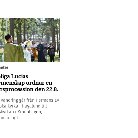
eter
liga Lucias
menskap ordnar en
rsprocession den 22.8.
 vandring går från Hermans av
ska kyrka i Hagalund till
kyrkan i Kronohagen,
manlagt...