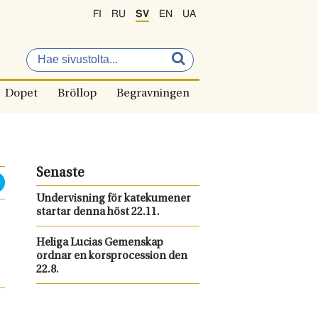
FI
RU
SV
EN
UA
Dopet
Bröllop
Begravningen
Senaste
Undervisning för katekumener
startar denna höst 22.11.
Heliga Lucias Gemenskap
ordnar en korsprocession den
22.8.