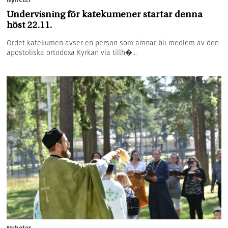
Undervisning för katekumener startar denna
höst 22.11.
Ordet katekumen avser en person som ämnar bli medlem av den
apostoliska ortodoxa Kyrkan via tillh�...