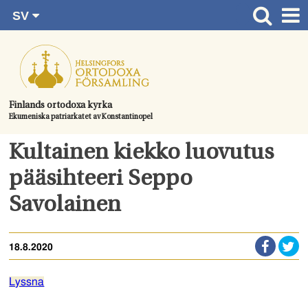
SV
Gå
FI
Huvudsida
RU
direkt
EN
Gudstjänster
till
UA
innehållet.
Information om församlingen
Finlands ortodoxa kyrka
Ekumeniska patriarkatet av Konstantinopel
Kom med
Kontaktuppgifter
Kultainen kiekko luovutus
Dopet
pääsihteeri Seppo
Bröllop
Savolainen
Begravningen
18.8.2020
Lyssna